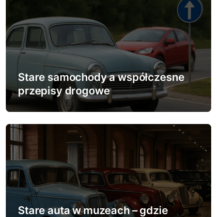
s
u
Stare samochody a współczesne
przepisy drogowe
Stare auta w muzeach – gdzie