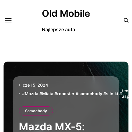
Skip
to
Old Mobile
content
Najlepsze auta
cze 15, 2024
tech
#
Mazda
#
Miata
#
roadster
#
samochody
#
silniki
#
aspe
Samochody
Mazda MX-5: