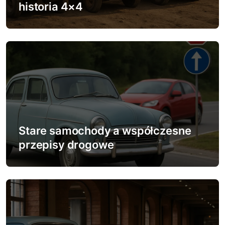
historia 4×4
p
i
s
u
Stare samochody a współczesne
przepisy drogowe