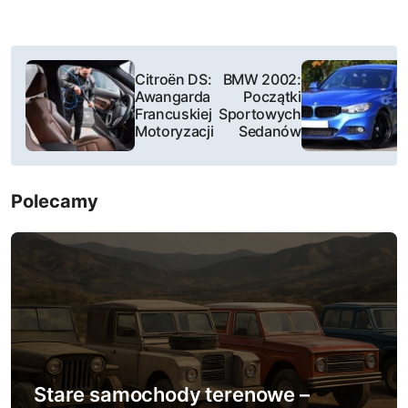
N
Citroën DS:
BMW 2002:
a
Awangarda
Początki
Francuskiej
Sportowych
w
Motoryzacji
Sedanów
i
Polecamy
g
a
c
j
a
w
Stare samochody terenowe –