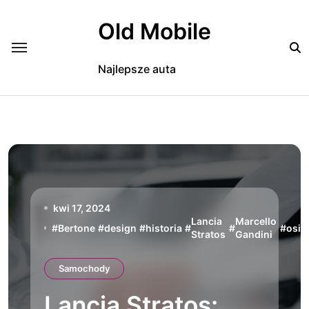
Skip
to
Old Mobile
content
Najlepsze auta
kwi 17, 2024
Lancia
Marcello
#
Bertone
#
design
#
historia
#
#
#
osią
Stratos
Gandini
Samochody
Lancia Stratos: