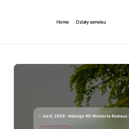
Skip
to
content
Home
Działy serwisu
sie 6, 2024
#
design
#
G
#
historia
#
luksus