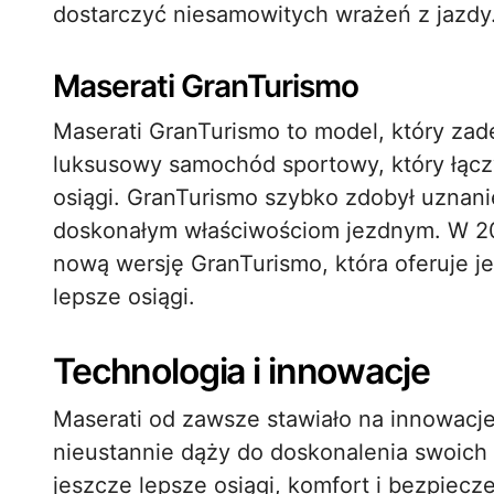
dostarczyć niesamowitych wrażeń z jazdy
Maserati GranTurismo
Maserati GranTurismo to model, który zad
luksusowy samochód sportowy, który łączy
osiągi. GranTurismo szybko zdobył uznan
doskonałym właściwościom jezdnym. W 20
nową wersję GranTurismo, która oferuje j
lepsze osiągi.
Technologia i innowacje
Maserati od zawsze stawiało na innowacj
nieustannie dąży do doskonalenia swoic
jeszcze lepsze osiągi, komfort i bezpiecz