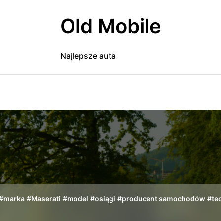
Old Mobile
Najlepsze auta
#
marka
#
Maserati
#
model
#
osiągi
#
producent samochodów
#
te