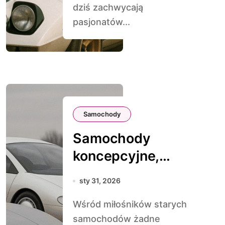
dziś zachwycają
pasjonatów...
Samochody
Samochody
koncepcyjne,
które nigdy nie
sty 31, 2026
trafiły na rynek
Wśród miłośników starych
samochodów żadne