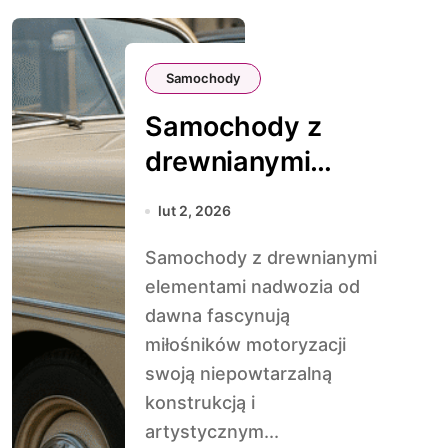
Samochody
Samochody z
drewnianymi
elementami
lut 2, 2026
nadwozia
Samochody z drewnianymi
elementami nadwozia od
dawna fascynują
miłośników motoryzacji
swoją niepowtarzalną
konstrukcją i
artystycznym...