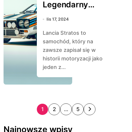
Legendarny
Samochód
lis 17, 2024
Rajdowy
Lancia Stratos to
samochód, który na
zawsze zapisał się w
historii motoryzacji jako
jeden z...
S
1
2
…
5
t
Najnowsze wpisy