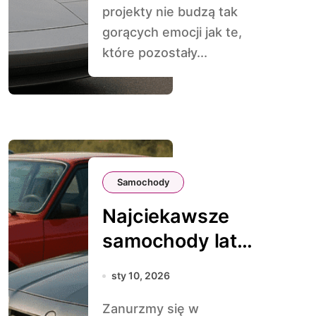
projekty nie budzą tak
gorących emocji jak te,
które pozostały...
Samochody
Najciekawsze
samochody lat
80., o których
sty 10, 2026
zapomnieliśmy
Zanurzmy się w