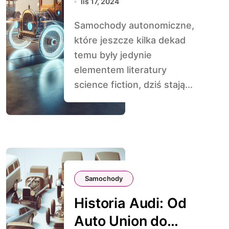
lis 17, 2024
Fantazji do
Samochody autonomiczne,
Rzeczywistości
które jeszcze kilka dekad
temu były jedynie
elementem literatury
science fiction, dziś stają...
Samochody
Historia Audi: Od
Auto Union do