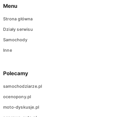
w
Menu
p
Strona główna
i
Działy serwisu
s
Samochody
ó
Inne
w
Polecamy
samochodziarze.pl
ocenopony.pl
moto-dyskusje.pl