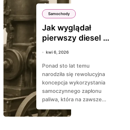
Samochody
Jak wyglądał
pierwszy diesel w
historii
kwi 6, 2026
motoryzacji
Ponad sto lat temu
narodziła się rewolucyjna
koncepcja wykorzystania
samoczynnego zapłonu
paliwa, która na zawsze...