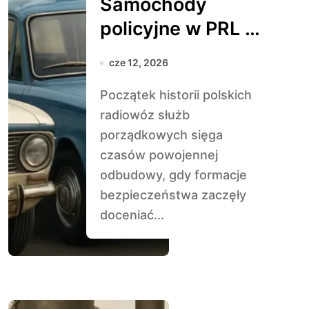
Samochody
policyjne w PRL –
historia i modele
cze 12, 2026
Początek historii polskich
radiowóz służb
porządkowych sięga
czasów powojennej
odbudowy, gdy formacje
bezpieczeństwa zaczęły
doceniać...