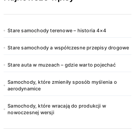
r
o
n
Stare samochody terenowe – historia 4×4
i
Stare samochody a współczesne przepisy drogowe
c
o
Stare auta w muzeach – gdzie warto pojechać
w
Samochody, które zmieniły sposób myślenia o
a
aerodynamice
n
Samochody, które wracają do produkcji w
i
nowoczesnej wersji
e