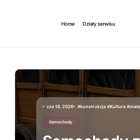
Skip
to
content
Home
Działy serwisu
cze 18, 2026
#
konstrukcja
#
Kultura
#
mate
Samochody