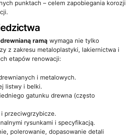
nych punktach – celem zapobiegania korozji
ji.
iedzictwa
z
drewnianą ramą
wymaga nie tylko
zy z zakresu metaloplastyki, lakiernictwa i
ych etapów renowacji:
drewnianych i metalowych.
listwy i belki.
edniego gatunku drewna (często
i przeciwgrzybicze.
nalnymi rysunkami i specyfikacją.
ie, polerowanie, dopasowanie detali