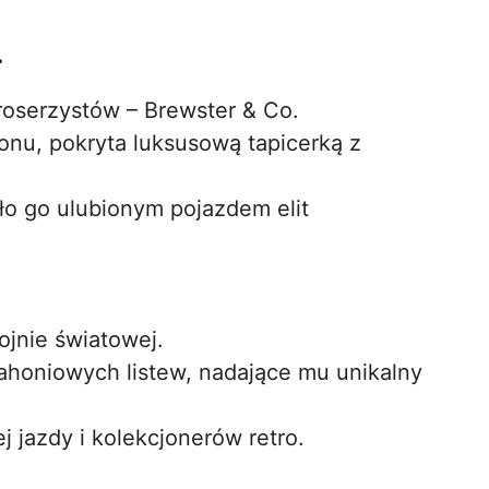
r
roserzystów – Brewster & Co.
ionu, pokryta luksusową tapicerką z
ło go ulubionym pojazdem elit
ojnie światowej.
honiowych listew, nadające mu unikalny
 jazdy i kolekcjonerów retro.