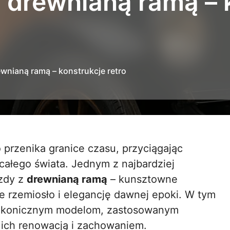
drewnianą ramą – 
nianą ramą – konstrukcje retro
całego świata. Jednym z najbardziej
azdy z
drewnianą ramą
– kunsztowne
ne rzemiosło i elegancję dawnej epoki. W tym
t, ikonicznym modelom, zastosowanym
ich renowacją i zachowaniem.