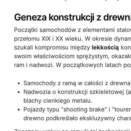
Geneza konstrukcji z drewn
Początki samochodów z elementami stal
przełomu XIX i XX wieku. W okresie dyna
szukali kompromisu między
lekkością
kons
swoim właściwościom sprężystym, okazał
ram i nadwozi. W początkowych latach pop
Samochody z ramą w całości z drewna,
Nadwozia o konstrukcji szkieletowej (
blachy cienkiego metalu.
Pojazdy typu “shooting brake” i “toure
drewno podkreślało ekskluzywny chara