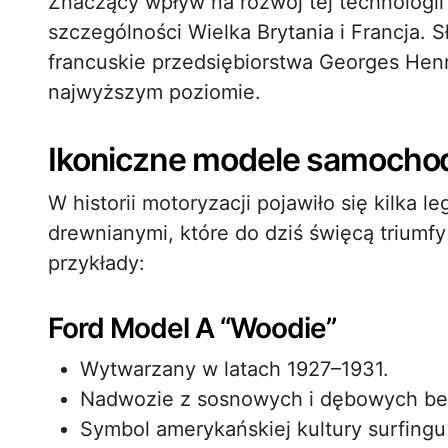
Znaczący wpływ na rozwój tej technologii mi
szczególności Wielka Brytania i Francja. S
francuskie przedsiębiorstwa Georges Hen
najwyższym poziomie.
Ikoniczne modele samocho
W historii motoryzacji pojawiło się kilka
drewnianymi, które do dziś święcą triumfy
przykłady:
Ford Model A “Woodie”
Wytwarzany w latach 1927–1931.
Nadwozie z sosnowych i dębowych bel
Symbol amerykańskiej kultury surfingu 