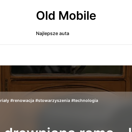
Old Mobile
Najlepsze auta
riały
#
renowacja
#
stowarzyszenia
#
technologia