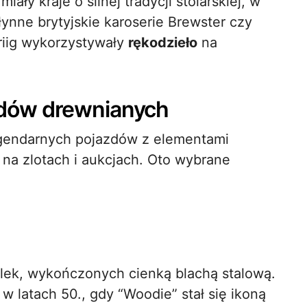
ały kraje o silnej tradycji stolarskiej, w
łynne brytyjskie karoserie Brewster czy
riig wykorzystywały
rękodzieło
na
dów drewnianych
 legendarnych pojazdów z elementami
 na zlotach i aukcjach. Oto wybrane
ek, wykończonych cienką blachą stalową.
w latach 50., gdy “Woodie” stał się ikoną