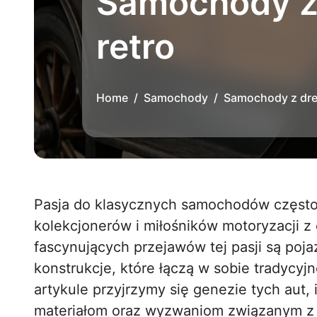
Samochody z 
retro
Home
Samochody
Samochody z drew
Pasja do klasycznych samochodów często przenika granice czasu, przyciągając
kolekcjonerów i miłośników motoryzacji z 
fascynujących przejawów tej pasji są poj
konstrukcje, które łączą w sobie tradycyj
artykule przyjrzymy się genezie tych au
materiałom oraz wyzwaniom związanym z 