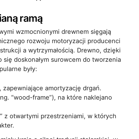
ianą ramą
owymi wzmocnionymi drewnem sięgają
micznego rozwoju motoryzacji producenci
trukcji a wytrzymałością. Drewno, dzięki
o się doskonałym surowcem do tworzenia
ularne były:
 zapewniające amortyzację drgań.
ang. “wood-frame”), na które naklejano
r” z otwartymi przestrzeniami, w których
kter.