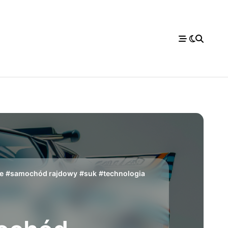
e
#
samochód rajdowy
#
suk
#
technologia