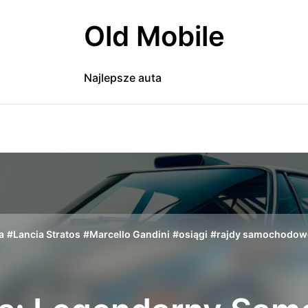
Old Mobile
Najlepsze auta
a
#
Lancia Stratos
#
Marcello Gandini
#
osiągi
#
rajdy samochodow