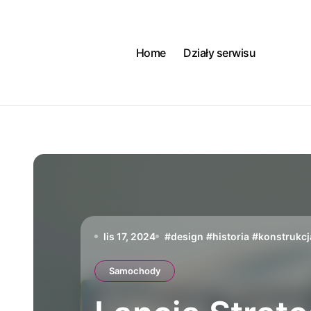
Skip
to
content
Home
Działy serwisu
lis 17, 2024
#
design
#
historia
#
konstrukcj
Samochody