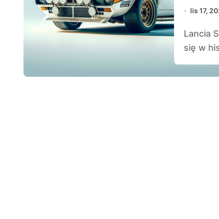
lis 17, 2
Lancia Stratos to samochód, który na zawsze zapisał
się w hi