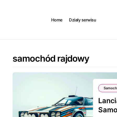
Skip
to
content
Home
Działy serwisu
samochód rajdowy
Samoch
Lanci
Samo