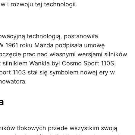
 i rozwoju tej technologii.
owacyjną technologią, postanowiła
 W 1961 roku Mazda podpisała umowę
poczęcie prac nad własnymi wersjami silników
silnikiem Wankla był Cosmo Sport 110S,
port 110S stał się symbolem nowej ery w
nnowatora.
a
ilników tłokowych przede wszystkim swoją