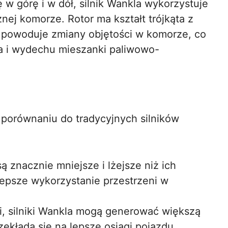
w górę i w dół, silnik Wankla wykorzystuje
znej komorze. Rotor ma kształt trójkąta z
h powoduje zmiany objętości w komorze, co
ia i wydechu mieszanki paliwowo-
w porównaniu do tradycyjnych silników
są znacznie mniejsze i lżejsze niż ich
lepsze wykorzystanie przestrzeni w
ji, silniki Wankla mogą generować większą
ekłada się na lepsze osiągi pojazdu.