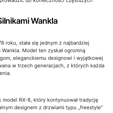
 prowadzić do konieczności częstszych
Silnikami Wankla
roku, stała się jednym z najbardziej
 Wankla. Model ten zyskał ogromną
gom, eleganckiemu designowi i wyjątkowej
wana w trzech generacjach, z których każda
enia.
 model RX-8, który kontynuował tradycję
alnym designem z drzwiami typu „freestyle”