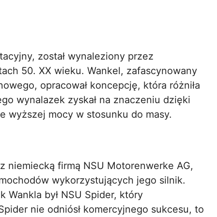
otacyjny, został wynaleziony przez
atach 50. XX wieku. Wankel, zafascynowany
linowego, opracował koncepcję, która różniła
Jego wynalazek zyskał na znaczeniu dzięki
ie wyższej mocy w stosunku do masy.
 z niemiecką firmą NSU Motorenwerke AG,
amochodów wykorzystujących jego silnik.
 Wankla był NSU Spider, który
pider nie odniósł komercyjnego sukcesu, to