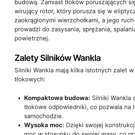
budową. Zamiast tłoków poruszających się 
wirujący rotor, który porusza się w eliptyc
zaokrąglonymi wierzchołkami, a jego ruc
prowadzi do zasysania, sprężania, spalan
powietrznej.
Zalety Silników Wankla
Silniki Wankla mają kilka istotnych zalet 
tłokowych:
Kompaktowa budowa:
Silniki Wankla 
tłokowe odpowiedniki, co pozwala na 
samochodzie.
Wysoka moc:
Dzięki swojej konstrukc
moc w stosunku do swojej masy, co prz