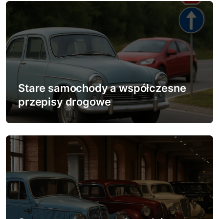
s
u
Stare samochody a współczesne
przepisy drogowe