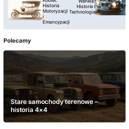
Kobiet:
Wankla:
Historia
Historia i
w
Motoryzacji
Technologia
i
i
Emancypacji
g
Polecamy
a
c
j
a
w
Stare samochody terenowe –
p
historia 4×4
i