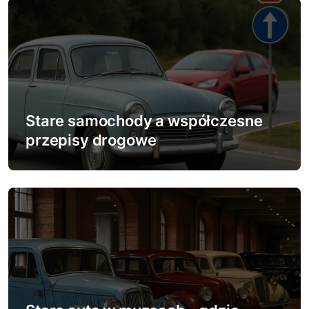
s
u
Stare samochody a współczesne
przepisy drogowe