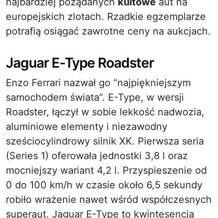
najbardziej pożądanych
kultowe
aut na
europejskich zlotach. Rzadkie egzemplarze
potrafią osiągać zawrotne ceny na aukcjach.
Jaguar E-Type Roadster
Enzo Ferrari nazwał go “najpiękniejszym
samochodem świata”. E-Type, w wersji
Roadster, łączył w sobie lekkość nadwozia,
aluminiowe elementy i niezawodny
sześciocylindrowy silnik XK. Pierwsza seria
(Series 1) oferowała jednostki 3,8 l oraz
mocniejszy wariant 4,2 l. Przyspieszenie od
0 do 100 km/h w czasie około 6,5 sekundy
robiło wrażenie nawet wśród współczesnych
superaut. Jaguar E-Type to kwintesencja