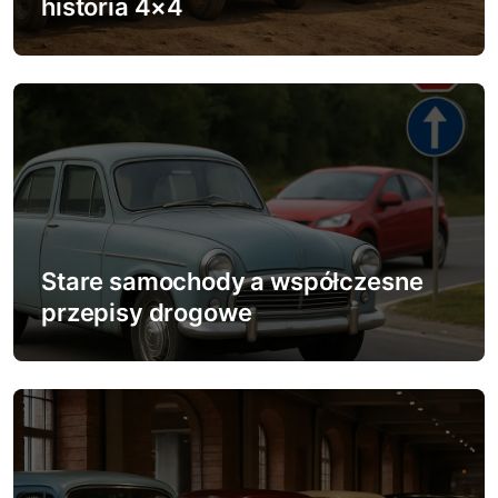
historia 4×4
p
i
s
u
Stare samochody a współczesne
przepisy drogowe