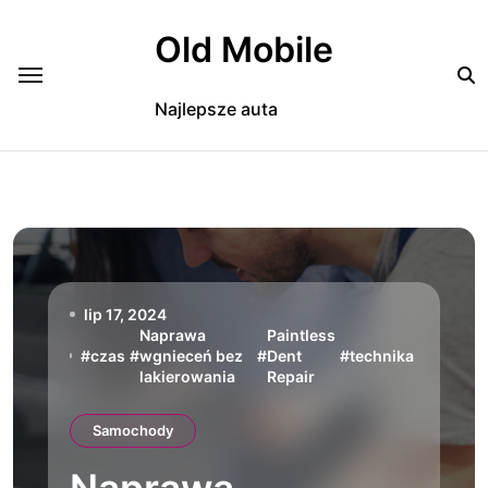
Skip
to
Old Mobile
content
Najlepsze auta
lip 17, 2024
Naprawa
Paintless
#
czas
#
wgnieceń bez
#
Dent
#
technika
lakierowania
Repair
Samochody