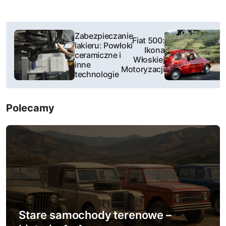
N
Zabezpieczanie
Fiat 500:
lakieru: Powłoki
a
Ikona
ceramiczne i
Włoskiej
inne
w
Motoryzacji
technologie
i
Polecamy
g
a
c
j
a
w
Stare samochody terenowe –