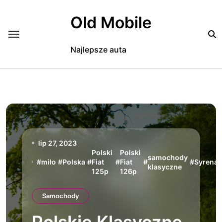
Skip
to
Old Mobile
content
Najlepsze auta
lip 27, 2023
Polski
Polski
samochody
#
miło
#
Polska
#
Fiat
#
Fiat
#
#
Syrena
klasyczne
125p
126p
Samochody