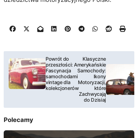
N
Powrót do
Klasyczne
przeszłości:
Amerykańskie
a
Fascynacja
Samochody:
samochodami
Ikony
w
vintage dla
Motoryzacji,
kolekcjonerów
które
i
Zachwycają
do Dzisiaj
g
a
Polecamy
c