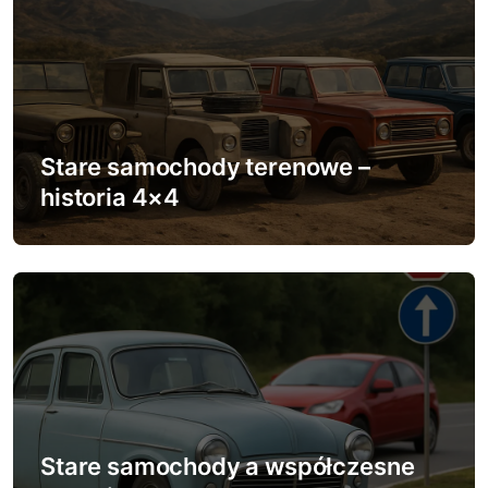
j
a
w
p
Stare samochody terenowe –
historia 4×4
i
s
u
Stare samochody a współczesne