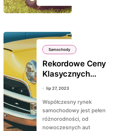
Samochody
Rekordowe Ceny
Klasycznych
Samochodów:
lip 27, 2023
Fascynacja
Współczesny rynek
Historią i
samochodowy jest pełen
Rzadkością
różnorodności, od
nowoczesnych aut