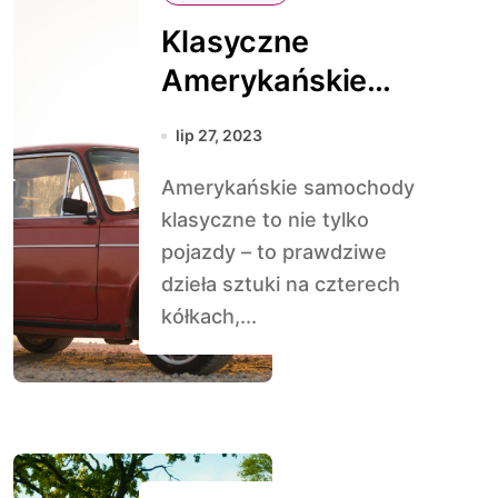
Klasyczne
Amerykańskie
Samochody: Ikony
lip 27, 2023
Motoryzacji, które
Amerykańskie samochody
Zachwycają do
klasyczne to nie tylko
Dzisiaj
pojazdy – to prawdziwe
dzieła sztuki na czterech
kółkach,...