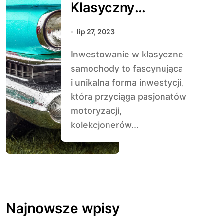
Klasyczny
Samochód: Co
lip 27, 2023
Warto Wiedzieć
Inwestowanie w klasyczne
samochody to fascynująca
i unikalna forma inwestycji,
która przyciąga pasjonatów
motoryzacji,
kolekcjonerów...
Najnowsze wpisy