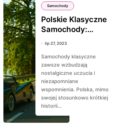
Samochody
Polskie Klasyczne
Samochody:
Duma Motoryzacji
lip 27, 2023
Samochody klasyczne
zawsze wzbudzają
nostalgiczne uczucia i
niezapomniane
wspomnienia. Polska, mimo
swojej stosunkowo krótkiej
historii...