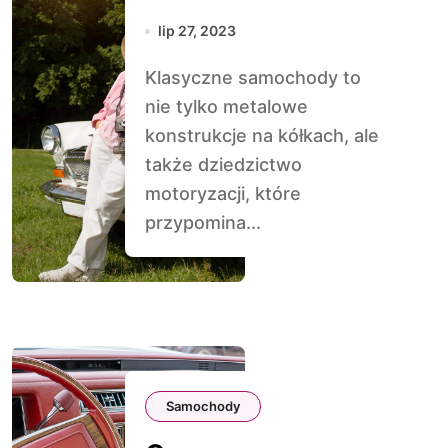
samochody:
lip 27, 2023
Poradnik dla
Klasyczne samochody to
miłośników
nie tylko metalowe
motoryzacji
konstrukcje na kółkach, ale
także dziedzictwo
motoryzacji, które
przypomina...
Samochody