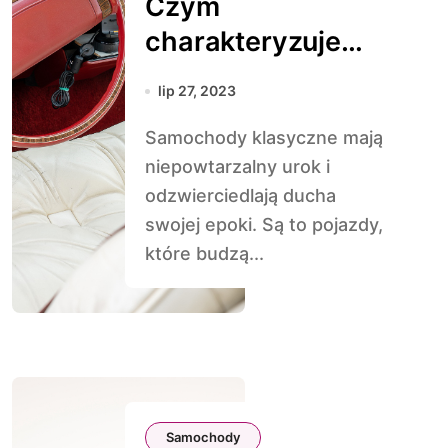
Czym
charakteryzuje
się samochód
lip 27, 2023
klasyczny?
Samochody klasyczne mają
niepowtarzalny urok i
odzwierciedlają ducha
swojej epoki. Są to pojazdy,
które budzą...
Samochody