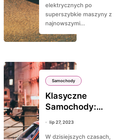
elektrycznych po
superszybkie maszyny z
najnowszymi...
Samochody
Klasyczne
Samochody:
Wieczne Urok w
lip 27, 2023
Erze
W dzisiejszych czasach,
Nowoczesności