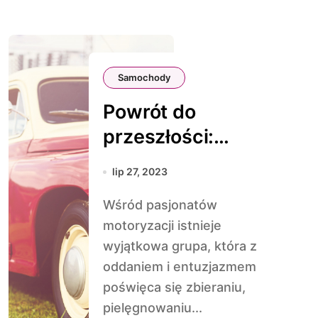
Samochody
Powrót do
przeszłości:
Fascynacja
lip 27, 2023
samochodami
Wśród pasjonatów
vintage dla
motoryzacji istnieje
kolekcjonerów
wyjątkowa grupa, która z
oddaniem i entuzjazmem
poświęca się zbieraniu,
pielęgnowaniu...