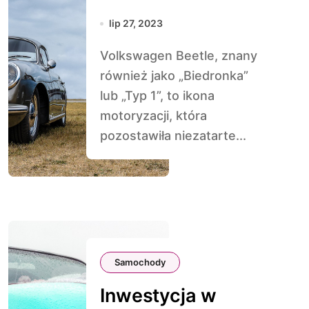
Samochód, który
lip 27, 2023
Skradł Serca na
Volkswagen Beetle, znany
Całym Świecie
również jako „Biedronka”
lub „Typ 1”, to ikona
motoryzacji, która
pozostawiła niezatarte...
Samochody
Inwestycja w