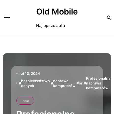
Skip
to
Old Mobile
content
Najlepsze auta
lut 13, 2024
Profesjonalna
bezpieczeństwo
naprawa
#
#
#
or
#
naprawa
danych
komputerów
komputerów
Inne