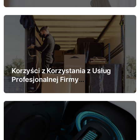
zainwestować w system chłodzenia
i
s
u
Korzyści z Korzystania z Usług
Profesjonalnej Firmy
Przeprowadzkowej