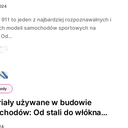
2024
ch modeli samochodów sportowych na
 Od...
ody
riały używane w budowie
hodów: Od stali do włókna
owego
24