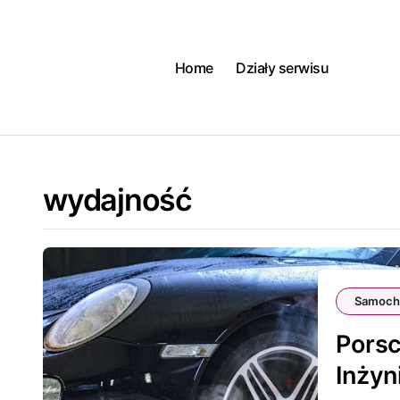
Skip
to
content
Home
Działy serwisu
wydajność
Samoch
Porsc
Inżyni