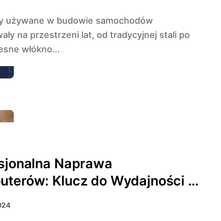
ły na przestrzeni lat, od tradycyjnej stali po
sne włókno...
sjonalna Naprawa
terów: Klucz do Wydajności i
wieczności Sprzętu
2024