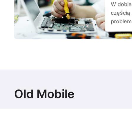
W dobie cyfrowej, gdzie komputery są integralną
częścią
problem 
Old Mobile
Najlepsze auta