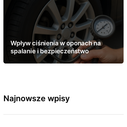
c
j
a
w
Wpływ ciśnienia w oponach na
spalanie i bezpieczeństwo
p
i
s
u
Najnowsze wpisy