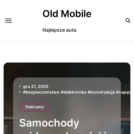
Skip
to
Old Mobile
content
Najlepsze auta
gru 21, 2025
#
bezpieczeństwo
#
elektronika
#
konstrukcja
#
napęd
Polecamy
Samochody