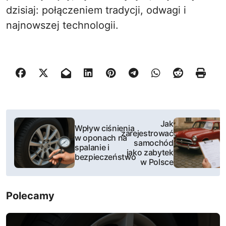
dzisiaj: połączeniem tradycji, odwagi i
najnowszej technologii.
N
Jak
Wpływ ciśnienia
zarejestrować
a
w oponach na
samochód
spalanie i
jako zabytek
w
bezpieczeństwo
w Polsce
i
Polecamy
g
a