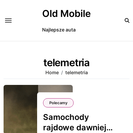
Skip
to
Old Mobile
content
Najlepsze auta
telemetria
Home
telemetria
Polecamy
Samochody
rajdowe dawniej i