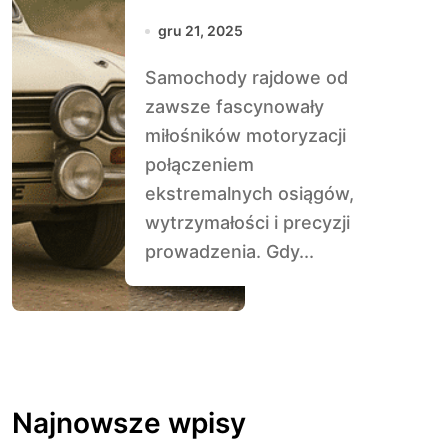
dziś – co się
gru 21, 2025
najbardziej
Samochody rajdowe od
zmieniło
zawsze fascynowały
miłośników motoryzacji
połączeniem
ekstremalnych osiągów,
wytrzymałości i precyzji
prowadzenia. Gdy...
Najnowsze wpisy