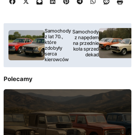
N
Samochody
Samochody
z lat 70.,
z napędem
a
które
na przednie
zdobyły
koła sprzed
w
serca
dekad
kierowców
i
g
Polecamy
a
c
j
a