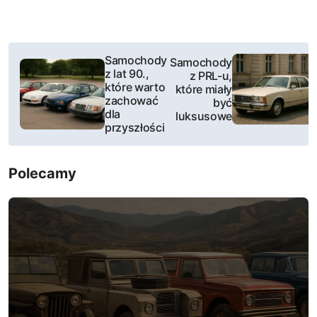
N
Samochody
Samochody
z lat 90.,
z PRL-u,
a
które warto
które miały
zachować
być
w
dla
luksusowe
przyszłości
i
g
Polecamy
a
c
j
a