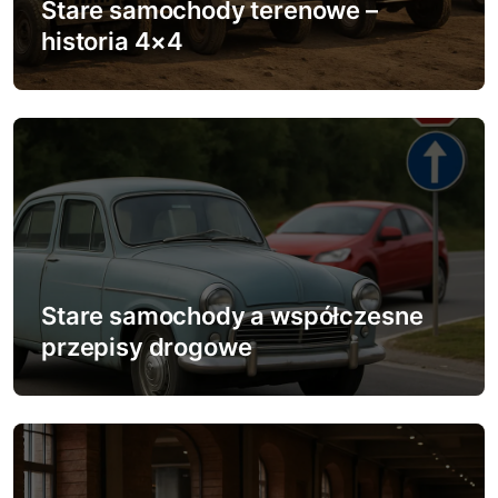
w
Stare samochody terenowe –
p
historia 4×4
i
s
u
Stare samochody a współczesne
przepisy drogowe