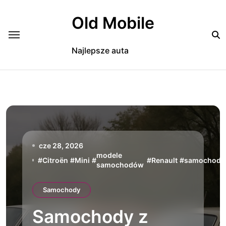
Skip
to
Old Mobile
content
Najlepsze auta
cze 28, 2026
modele
#
Citroën
#
Mini
#
#
Renault
#
samochody
samochodów
Samochody
Samochody z