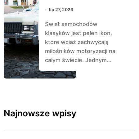
Ponadczasowy
lip 27, 2023
Klasyk w Świecie
Świat samochodów
Samochodów
klasyków jest pełen ikon,
które wciąż zachwycają
miłośników motoryzacji na
całym świecie. Jednym...
Najnowsze wpisy