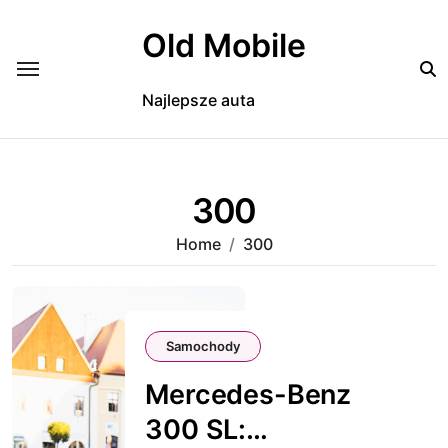
Skip
to
Old Mobile
content
Najlepsze auta
300
Home
300
Samochody
Mercedes-Benz
300 SL: