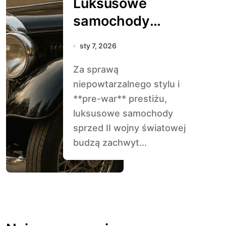
Luksusowe
samochody
sprzed wojny
sty 7, 2026
Za sprawą
niepowtarzalnego stylu i
**pre-war** prestiżu,
luksusowe samochody
sprzed II wojny światowej
budzą zachwyt...