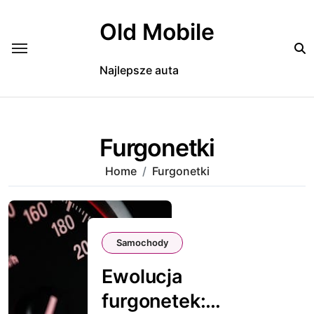
Skip
to
Old Mobile
content
Najlepsze auta
Furgonetki
Home
Furgonetki
Samochody
Ewolucja
furgonetek: