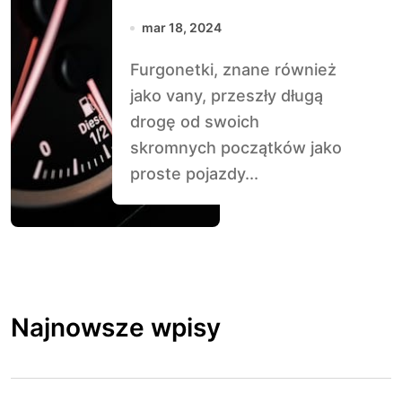
Design i
mar 18, 2024
funkcjonalność
Furgonetki, znane również
jako vany, przeszły długą
drogę od swoich
skromnych początków jako
proste pojazdy...
Najnowsze wpisy