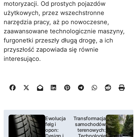
motoryzacji. Od prostych pojazdów
użytkowych, przez wszechstronne
narzędzia pracy, aż po nowoczesne,
zaawansowane technologicznie maszyny,
furgonetki przeszły długą drogę, a ich
przyszłość zapowiada się równie
interesująco.
N
Ewolucja
Transformacja
felg i
samochodów
a
opon:
terenowych:
Design i
Technologie