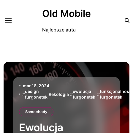
Skip
to
Old Mobile
content
Najlepsze auta
mar 18, 2024
design
ewolucja
funkcjonalność
#
#
ekologia
#
#
furgonetek
furgonetek
furgonetek
Samochody
Ewolucja