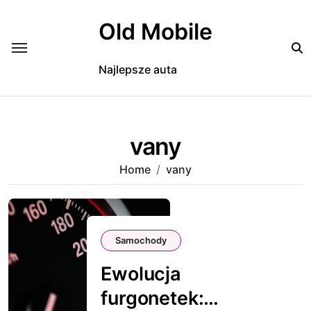
Skip
to
Old Mobile
content
Najlepsze auta
vany
Home
vany
Samochody
Ewolucja
furgonetek: