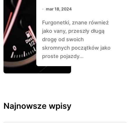
Design i
mar 18, 2024
funkcjonalność
Furgonetki, znane również
jako vany, przeszły długą
drogę od swoich
skromnych początków jako
proste pojazdy...
Najnowsze wpisy