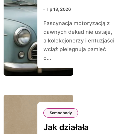
przepisy drogowe
lip 18, 2026
Fascynacja motoryzacją z
dawnych dekad nie ustaje,
a kolekcjonerzy i entuzjaści
wciąż pielęgnują pamięć
o...
Samochody
Jak działała