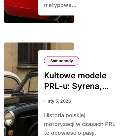
nietypowe...
Samochody
Kultowe modele
PRL-u: Syrena,
Warszawa i
sty 5, 2026
Maluch
Historia polskiej
motoryzacji w czasach PRL
to opowieść o pasji,