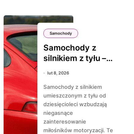
Samochody
Samochody z
silnikiem z tyłu –
zalety i wady
lut 8, 2026
Samochody z silnikiem
umieszczonym z tyłu od
dziesięcioleci wzbudzają
niegasnące
zainteresowanie
miłośników motoryzacji. Te