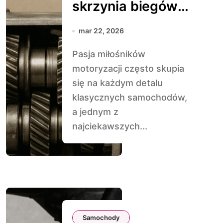
skrzynia biegów
w klasykach z lat
mar 22, 2026
50.
Pasja miłośników
motoryzacji często skupia
się na każdym detalu
klasycznych samochodów,
a jednym z
najciekawszych...
Samochody