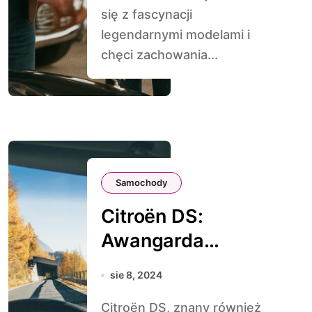
się z fascynacji
legendarnymi modelami i
chęci zachowania...
Samochody
Citroën DS:
Awangarda
Designu i
sie 8, 2024
Technologii
Citroën DS, znany również