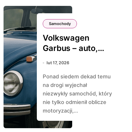
Samochody
Volkswagen
Garbus – auto,
które pokochał
lut 17, 2026
cały świat
Ponad siedem dekad temu
na drogi wyjechał
niezwykły samochód, który
nie tylko odmienił oblicze
motoryzacji,...