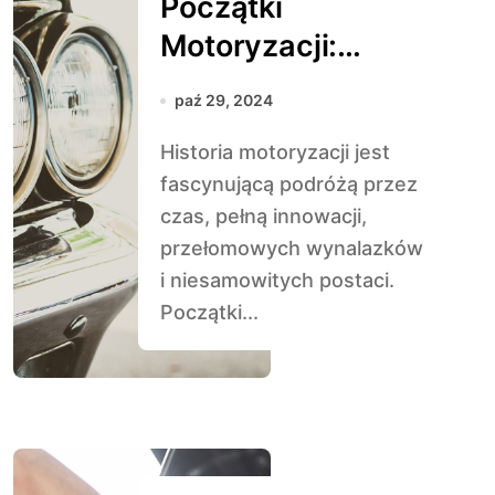
Początki
Motoryzacji:
Pierwsze
paź 29, 2024
Samochody
Historia motoryzacji jest
Benzynowe
fascynującą podróżą przez
czas, pełną innowacji,
przełomowych wynalazków
i niesamowitych postaci.
Początki...