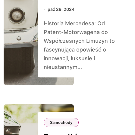
Patent-
paź 29, 2024
Motorwagena do
Historia Mercedesa: Od
Współczesnych
Patent-Motorwagena do
Limuzyn
Współczesnych Limuzyn to
fascynująca opowieść o
innowacji, luksusie i
nieustannym...
Samochody