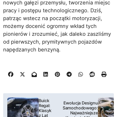
nowych gałęzi przemysłu, tworzenia miejsc
pracy i postępu technologicznego. Dziś,
patrząc wstecz na początki motoryzacji,
możemy docenić ogromny wkład tych
pionierów i zrozumieć, jak daleko zaszliśmy
od pierwszych, prymitywnych pojazdów
napędzanych benzyną.
N
Buick
Ewolucja Designu
Regal:
a
Samochodowego:
Klasyk
Najważniejsze
z Lat