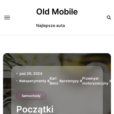
Skip
to
Old Mobile
content
Najlepsze auta
paź 29, 2024
Karl
Przemysł
s
#
eksperymenty
#
#
prototypy
#
#
Benz
motoryzacyjny
b
Samochody
Początki