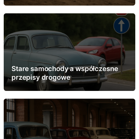
i
s
u
Stare samochody a współczesne
przepisy drogowe