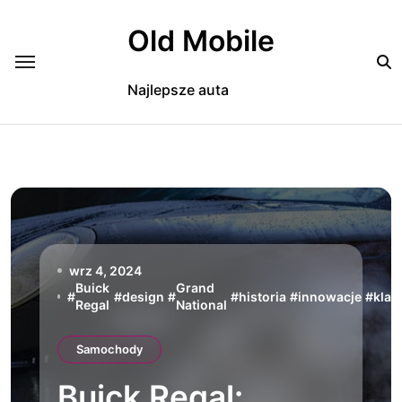
Skip
to
Old Mobile
content
Najlepsze auta
wrz 4, 2024
Buick
Grand
#
#
design
#
#
historia
#
innowacje
#
klas
Regal
National
Samochody
Buick Regal: