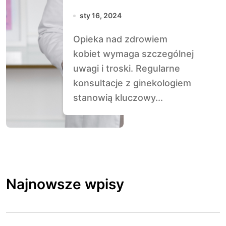
Konsultacji z
sty 16, 2024
Ginekologiem dla
Opieka nad zdrowiem
Zdrowia Kobiet
kobiet wymaga szczególnej
uwagi i troski. Regularne
konsultacje z ginekologiem
stanowią kluczowy...
Najnowsze wpisy