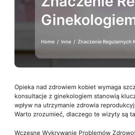
Znaczenie Re
Ginekologiem
Home
Inne
Znaczenie Regularnych K
Opieka nad zdrowiem kobiet wymaga szczególnej uwagi i troski. Regularne
konsultacje z ginekologiem stanowią kluc
wpływ na utrzymanie zdrowia reprodukcyj
Warto zrozumieć, dlaczego te wizyty są tak
Wczesne Wykrywanie Problemów Zdrowo