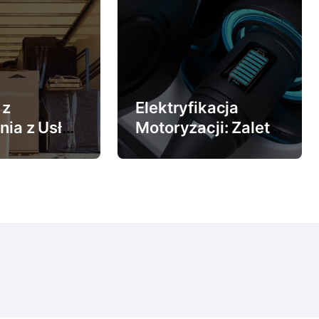
 z
Elektryfikacja
nia z Usług
Motoryzacji: Zalety
nalnej
Ładowania
Samochodów
wadzkowej
Elektrycznych