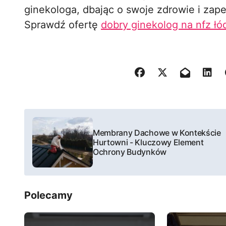
ginekologa, dbając o swoje zdrowie i zap
Sprawdź ofertę
dobry ginekolog na nfz łó
N
Membrany Dachowe w Kontekście
a
Hurtowni - Kluczowy Element
Ochrony Budynków
w
i
Polecamy
g
a