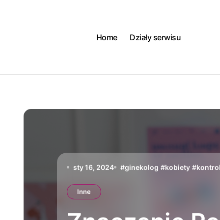
Skip
to
content
Home
Działy serwisu
sty 16, 2024
#
ginekolog
#
kobiety
#
kontro
Inne