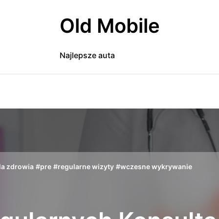
Old Mobile
Najlepsze auta
la zdrowia
#
pre
#
regularne wizyty
#
wczesne wykrywanie