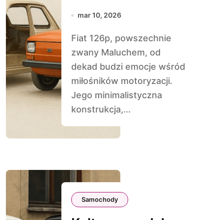
pomysłu do
mar 10, 2026
legendy
Fiat 126p, powszechnie
zwany Maluchem, od
dekad budzi emocje wśród
miłośników motoryzacji.
Jego minimalistyczna
konstrukcja,...
Samochody