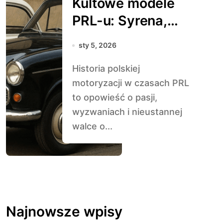
Kultowe modele
PRL-u: Syrena,
Warszawa i
sty 5, 2026
Maluch
Historia polskiej
motoryzacji w czasach PRL
to opowieść o pasji,
wyzwaniach i nieustannej
walce o...
Najnowsze wpisy