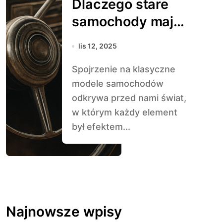
Dlaczego stare
samochody mają
większą duszę niż
lis 12, 2025
nowe
Spojrzenie na klasyczne
modele samochodów
odkrywa przed nami świat,
w którym każdy element
był efektem...
Najnowsze wpisy