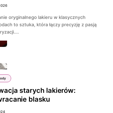
2026
ach to sztuka, która łączy precyzję z pasją
yzacji....
ody
acja starych lakierów:
racanie blasku
2024