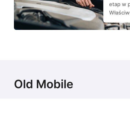
etap w 
Właściw
Old Mobile
Najlepsze auta