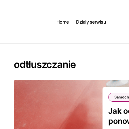
Skip
to
content
Home
Działy serwisu
odtłuszczanie
Samoch
Jak o
pono