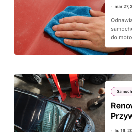
mar 27, 
Odnawianie oryginalnego lakieru w klasycznych
samochod
do motor
Samoch
Renow
Przyw
lip 16, 