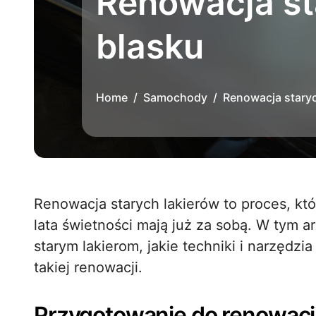
Renowacja st
blasku
Home
Samochody
Renowacja staryc
Renowacja starych lakierów to proces, który może tchnąć nowe życie w pojazdy, które
lata świetności mają już za sobą. W tym ar
starym lakierom, jakie techniki i narzędzi
takiej renowacji.
Przygotowanie do renowacji