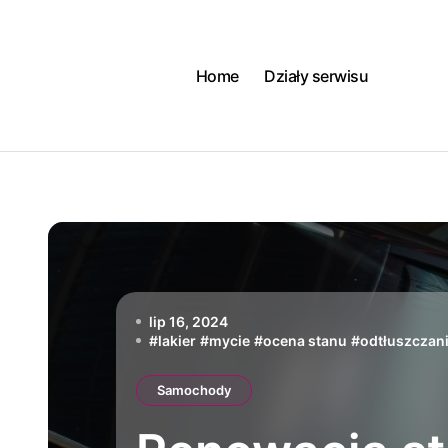
Skip
to
content
Home
Działy serwisu
lip 16, 2024
#
lakier
#
mycie
#
ocena stanu
#
odtłuszczan
Samochody