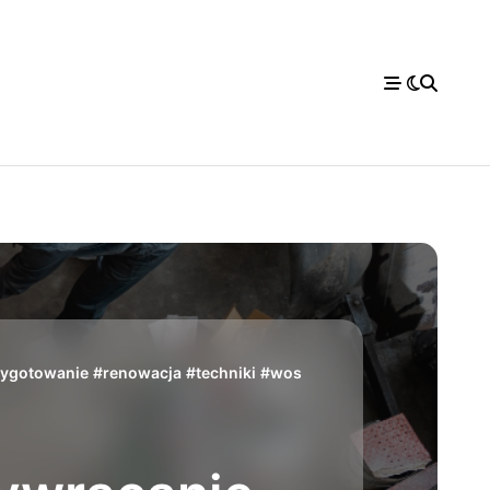
zygotowanie
#
renowacja
#
techniki
#
wos