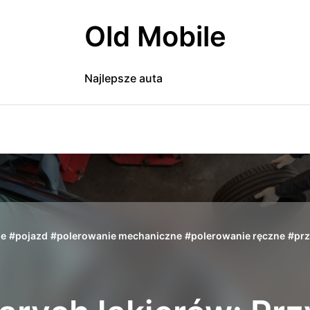
Old Mobile
Najlepsze auta
ie
#
pojazd
#
polerowanie mechaniczne
#
polerowanie ręczne
#
pr