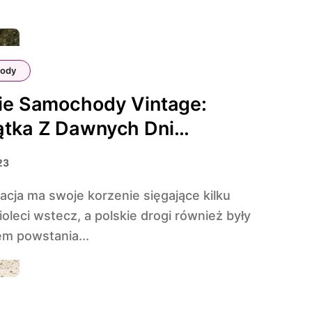
ody
ie Samochody Vintage:
ątka Z Dawnych Dni
yzacji
23
ioleci wstecz, a polskie drogi również były
em powstania...