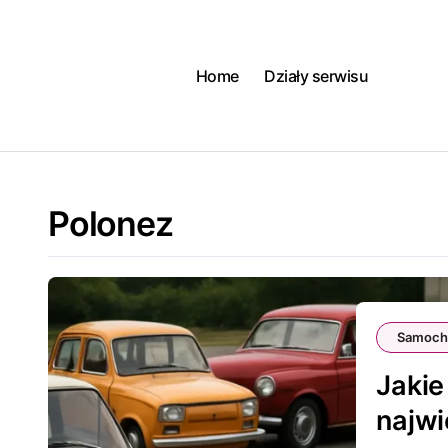
Skip
to
content
Home
Działy serwisu
Polonez
Samoch
Jakie
najw