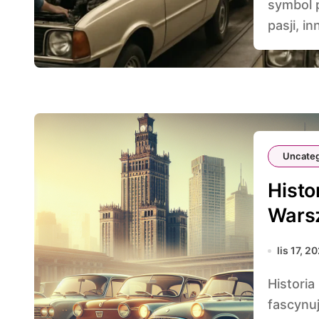
symbol p
pasji, in
Uncateg
Histo
Wars
lis 17, 2
Historia motoryzacji w Polsce Ludowej (PRL) to
fascynuj