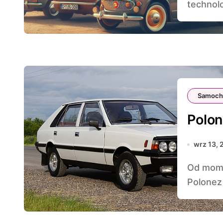
technolo
Samoch
Polon
wrz 13, 
Od momentu swojego debiutu w latach 70. XX wieku,
Polonez 