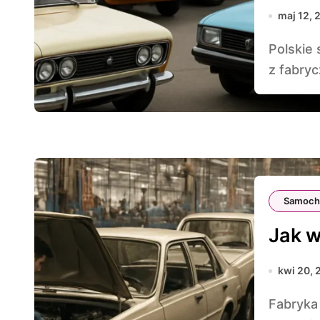
maj 12, 
Polskie samochody z czasów PRL-u często kojarzą się
z fabryc
Samoch
Jak w
kwi 20, 
Fabryka Samochodów Osobowych w Żeraniu to