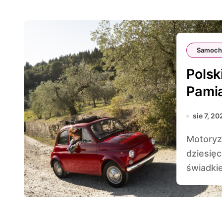
Samoch
Polsk
Pami
Motor
sie 7, 20
Motoryzacja ma swoje korzenie sięgające kilku
dziesięc
świadki