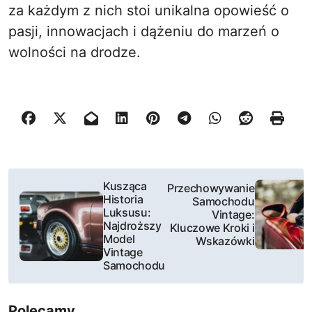
za każdym z nich stoi unikalna opowieść o
pasji, innowacjach i dążeniu do marzeń o
wolności na drodze.
N
Kusząca
Przechowywanie
Historia
Samochodu
a
Luksusu:
Vintage:
Najdroższy
Kluczowe Kroki i
w
Model
Wskazówki
Vintage
i
Samochodu
g
Polecamy