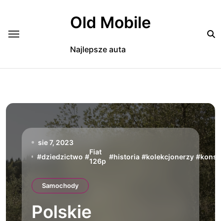
Skip
to
Old Mobile
content
Najlepsze auta
sie 7, 2023
Fiat
#
dziedzictwo
#
#
historia
#
kolekcjonerzy
#
konse
126p
Samochody
Polskie