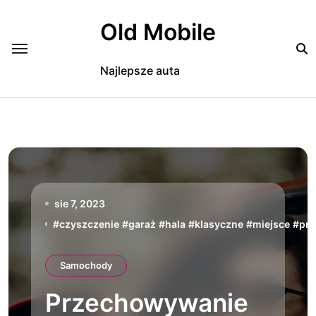
Skip
to
Old Mobile
content
Najlepsze auta
sie 7, 2023
#
czyszczenie
#
garaż
#
hala
#
klasyczne
#
miejsce
#
pr
Samochody
Przechowywanie