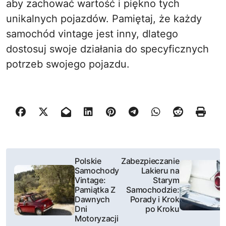
aby zachować wartość i piękno tych
unikalnych pojazdów. Pamiętaj, że każdy
samochód vintage jest inny, dlatego
dostosuj swoje działania do specyficznych
potrzeb swojego pojazdu.
N
Polskie
Zabezpieczanie
Samochody
Lakieru na
a
Vintage:
Starym
Pamiątka Z
Samochodzie:
w
Dawnych
Porady i Krok
Dni
po Kroku
i
Motoryzacji