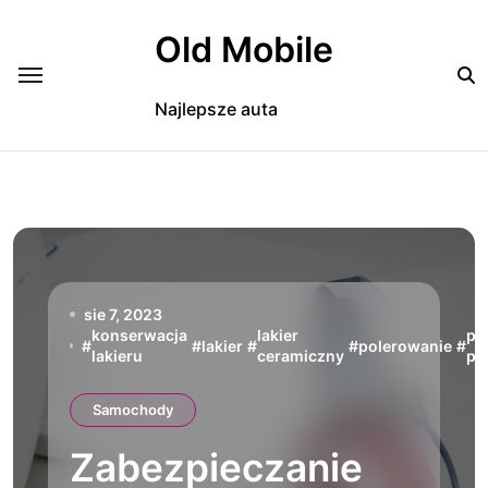
Skip
to
Old Mobile
content
Najlepsze auta
sie 7, 2023
konserwacja
lakier
pr
#
#
lakier
#
#
polerowanie
#
lakieru
ceramiczny
po
Samochody
Zabezpieczanie