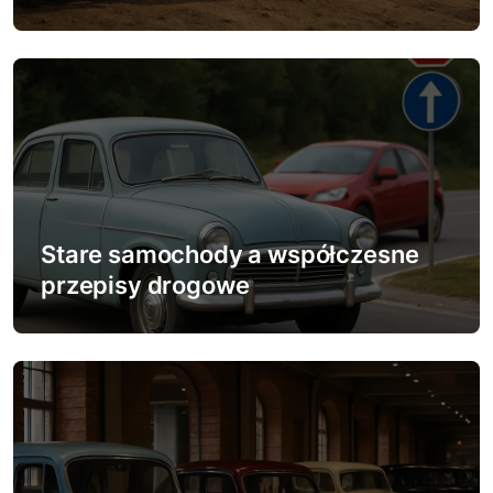
i
s
u
Stare samochody a współczesne
przepisy drogowe