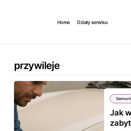
Skip
to
content
Home
Działy serwisu
przywileje
Samoch
Jak w
zaby