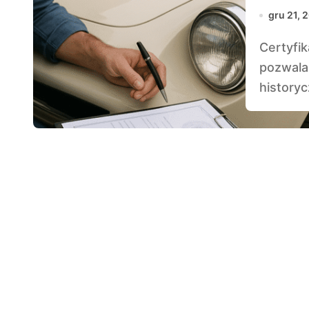
gru 21, 
Certyfikacja pojazdu zabytkowego to proces, który
pozwala 
historyc