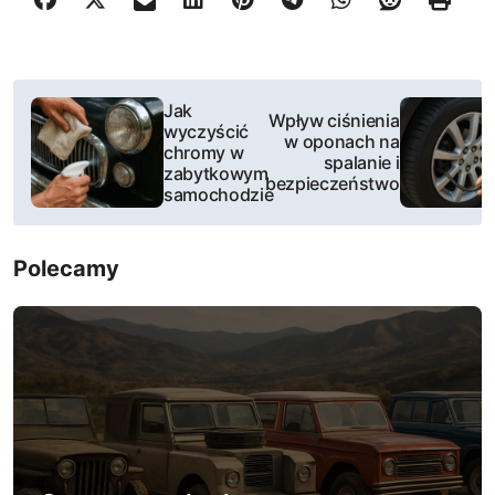
N
Jak
Wpływ ciśnienia
wyczyścić
a
w oponach na
chromy w
spalanie i
zabytkowym
w
bezpieczeństwo
samochodzie
i
Polecamy
g
a
c
j
a