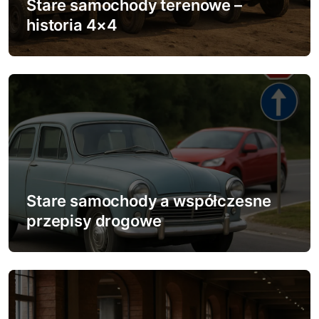
w
Stare samochody terenowe –
historia 4×4
p
i
s
u
Stare samochody a współczesne
przepisy drogowe