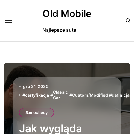
Skip
to
Old Mobile
content
Najlepsze auta
gru 21, 2025
Classic
#
certyfikacja
#
#
Custom/Modified
#
definicja
#
Car
Samochody
Jak wygląda