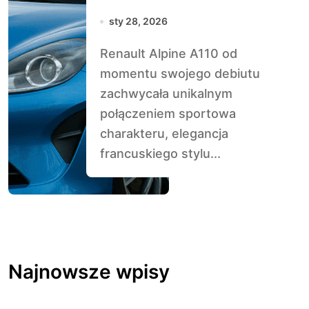
elegancja z
sty 28, 2026
Francji
Renault Alpine A110 od
momentu swojego debiutu
zachwycała unikalnym
połączeniem sportowa
charakteru, elegancja
francuskiego stylu...
Najnowsze wpisy