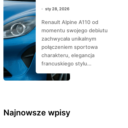
elegancja z
sty 28, 2026
Francji
Renault Alpine A110 od
momentu swojego debiutu
zachwycała unikalnym
połączeniem sportowa
charakteru, elegancja
francuskiego stylu...
Najnowsze wpisy