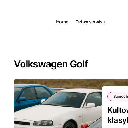
Skip
to
content
Home
Działy serwisu
Volkswagen Golf
Samoch
Kulto
klas