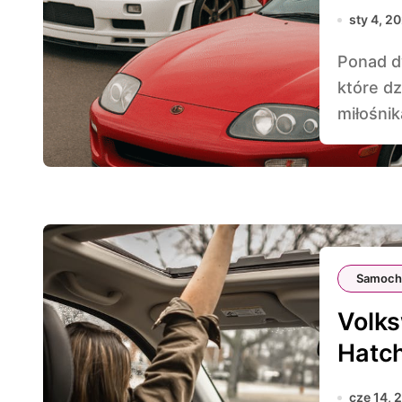
sty 4, 2
Ponad dwie dekady temu ulice zdominowały maszyny,
które d
miłośnik
Samoch
Volks
Hatc
cze 14, 