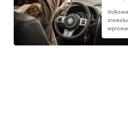
Volkswagen Golf GTI to samochód, który
zrewolu
wprowad