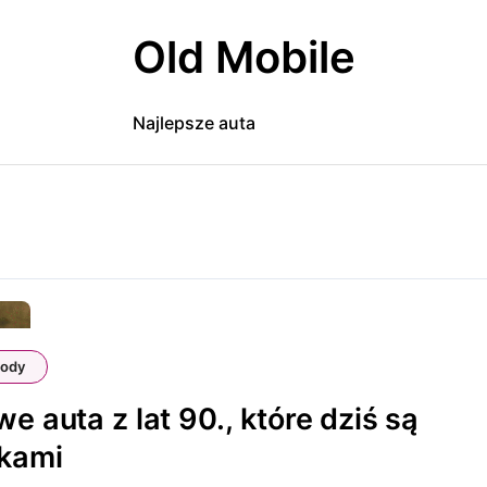
Old Mobile
Najlepsze auta
ody
we auta z lat 90., które dziś są
ykami