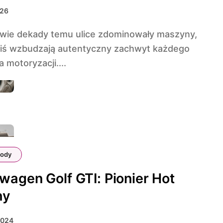
026
ziś wzbudzają autentyczny zachwyt każdego
a motoryzacji....
ody
wagen Golf GTI: Pionier Hot
hy
2024