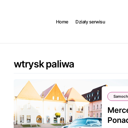
Skip
to
content
Home
Działy serwisu
wtrysk paliwa
Samoch
Merc
Pona