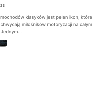
chodów
023
achwycają miłośników motoryzacji na całym
 Jednym...