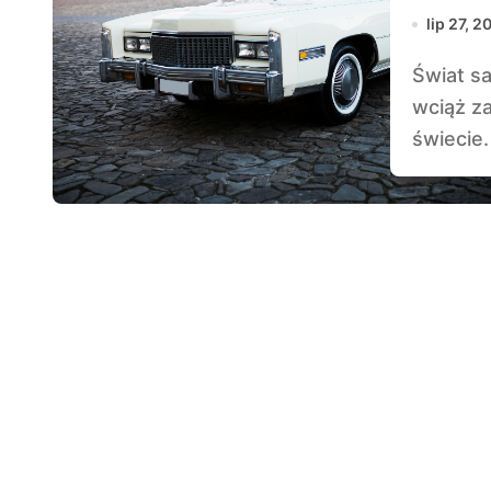
Samo
lip 27, 2
Świat samochodów klasyków jest pełen ikon, które
wciąż z
świecie.