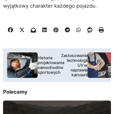
wyjątkowy charakter każdego pojazdu.
N
Zastosowanie
Historia
technologii
a
projektowania
UV w
samochodów
naprawie
w
sportowych
karoserii
i
Polecamy
g
a