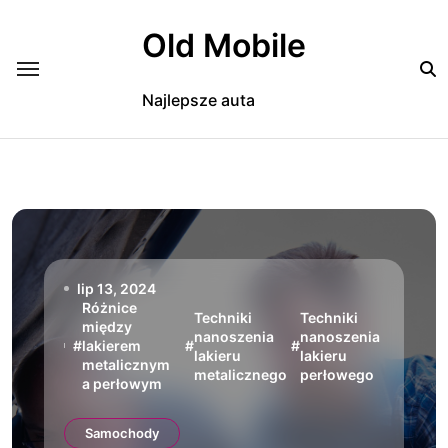
Skip
to
Old Mobile
content
Najlepsze auta
lip 13, 2024
Różnice
Techniki
Techniki
między
nanoszenia
nanoszenia
#
lakierem
#
#
lakieru
lakieru
metalicznym
metalicznego
perłowego
a perłowym
Samochody