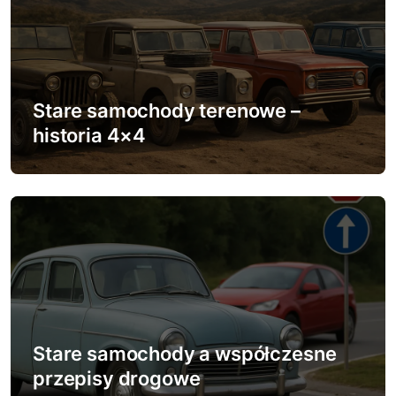
c
j
a
w
Stare samochody terenowe –
historia 4×4
p
i
s
u
Stare samochody a współczesne
przepisy drogowe