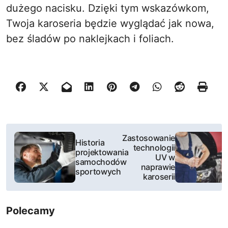
dużego nacisku. Dzięki tym wskazówkom,
Twoja karoseria będzie wyglądać jak nowa,
bez śladów po naklejkach i foliach.
N
Zastosowanie
Historia
technologii
a
projektowania
UV w
samochodów
naprawie
w
sportowych
karoserii
i
Polecamy
g