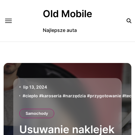
Skip
to
Old Mobile
content
Najlepsze auta
lip 13, 2024
#
ciepło
#
karoseria
#
narzędzia
#
przygotowanie
#
tech
Samochody
Usuwanie naklejek