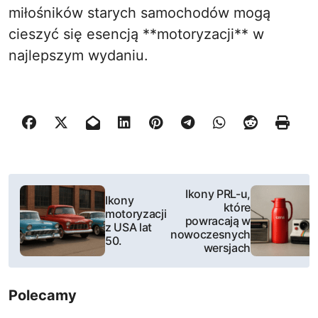
miłośników starych samochodów mogą
cieszyć się esencją **motoryzacji** w
najlepszym wydaniu.
N
Ikony PRL-u,
Ikony
które
a
motoryzacji
powracają w
z USA lat
nowoczesnych
w
50.
wersjach
i
Polecamy
g