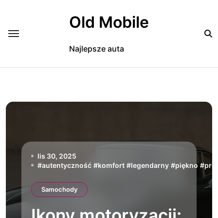
Skip
to
Old Mobile
content
Najlepsze auta
lis 30, 2025
#
autentyczność
#
komfort
#
legendarny
#
piękno
#
prę
Samochody
Ikony motoryzacji: