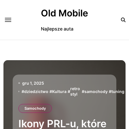
Skip
to
Old Mobile
content
Najlepsze auta
gru 1, 2025
retro
#
dziedzictwo
#
Kultura
#
#
samochody
#
tuning
#
styl
Samochody
Ikony PRL-u, które