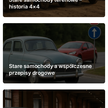
w
historia 4×4
p
i
s
u
Stare samochody a współczesne
przepisy drogowe