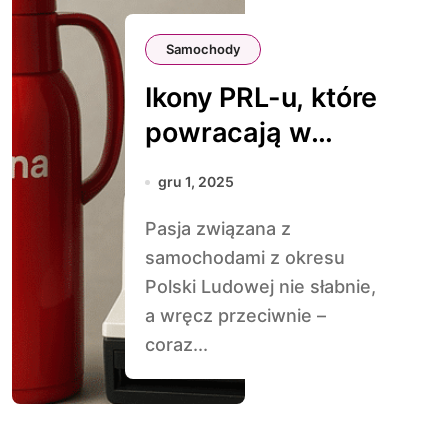
Samochody
Ikony PRL-u, które
powracają w
nowoczesnych
gru 1, 2025
wersjach
Pasja związana z
samochodami z okresu
Polski Ludowej nie słabnie,
a wręcz przeciwnie –
coraz...