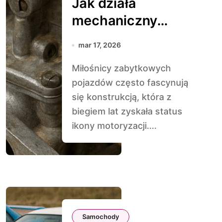
Jak działa
mechaniczny
gaźnik – technika
mar 17, 2026
z dawnych lat
Miłośnicy zabytkowych
pojazdów często fascynują
się konstrukcją, która z
biegiem lat zyskała status
ikony motoryzacji....
Samochody