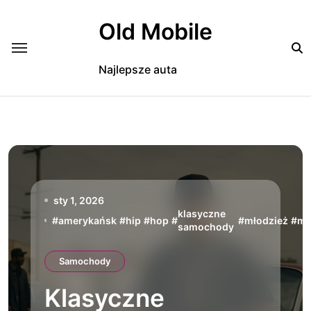
Skip
to
Old Mobile
content
Najlepsze auta
sty 1, 2026
klasyczne
#
amerykańsk
#
hip
#
hop
#
#
młodzież
#
mo
samochody
Samochody
Klasyczne