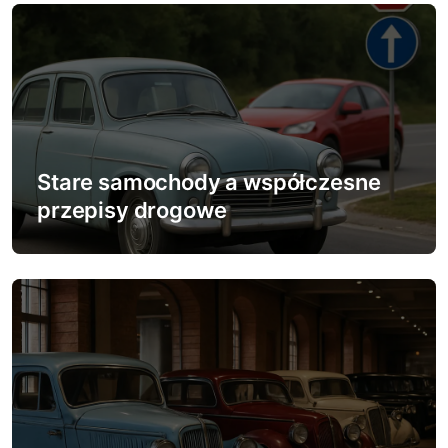
s
u
Stare samochody a współczesne
przepisy drogowe