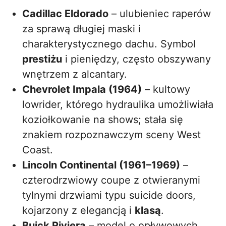
Cadillac Eldorado
– ulubieniec raperów
za sprawą długiej maski i
charakterystycznego dachu. Symbol
prestiżu
i pieniędzy, często obszywany
wnętrzem z alcantary.
Chevrolet Impala (1964)
– kultowy
lowrider, którego hydraulika umożliwiała
koziołkowanie na shows; stała się
znakiem rozpoznawczym sceny West
Coast.
Lincoln Continental (1961–1969)
–
czterodrzwiowy coupe z otwieranymi
tylnymi drzwiami typu suicide doors,
kojarzony z elegancją i
klasą
.
Buick Riviera
– model o opływowych